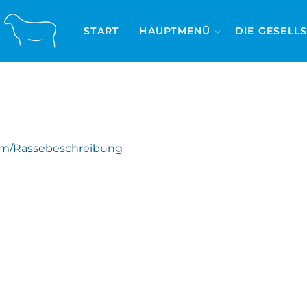
START
HAUPTMENÜ
DIE GESELL
m/Rassebeschreibung