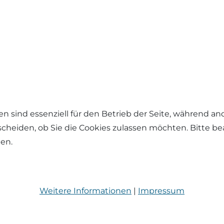
en sind essenziell für den Betrieb der Seite, während a
tscheiden, ob Sie die Cookies zulassen möchten. Bitte b
hen.
Weitere Informationen
|
Impressum