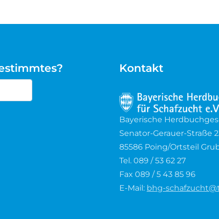
bestimmtes?
Kontakt
cters for results.
Bayerische Herdbuchgesel
Senator-Gerauer-Straße 2
85586 Poing/Ortsteil Gru
Tel. 089 / 53 62 27
Fax 089 / 5 43 85 96
E-Mail:
bhg-schafzucht@t