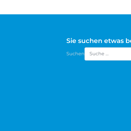
Waldschaf
Weiße gehörnte Heidschnucke
Sie suchen etwas 
Weiße hornlose Heidschnucke
Suchen
Zackelschaf
Type 2 or more chara
Herdwick