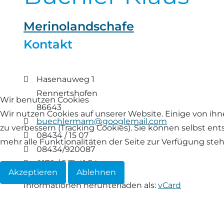
Landschaf
Formulare/Download
Walliser Schwarznasenschaf
Zwartbles
Merinolandschafe
Rhönschaf
Kontakt
Links Züchter-Internetseiten
Weißes Bergschaf
Rouge de Roussillon
Preisrichter in Bayern
Adresse
Hasenauweg 1
Schwarzes Villnösser Schaf
Rennertshofen
Wir benutzen Cookies
Futtrationsrechner
86643
Scottish Blackface
Wir nutzen Cookies auf unserer Website. Einige von ihn
E-Mail
buechlermam@googlemail.com
Neueinsteiger
zu verbessern (Tracking Cookies). Sie können selbst en
Telefon
08434 / 15 07
Shetland
mehr alle Funktionalitäten der Seite zur Verfügung ste
Fax
08434/920087
Fachberater in Bayern
Mobil
0170 / 5 71 41 34
Skudde
Akzeptieren
Ablehnen
Lineare Beurteilung Zahnstellung
Informationen herunterladen als:
vCard
South Down
Erfassung der Euterreinheit
Soayschaf