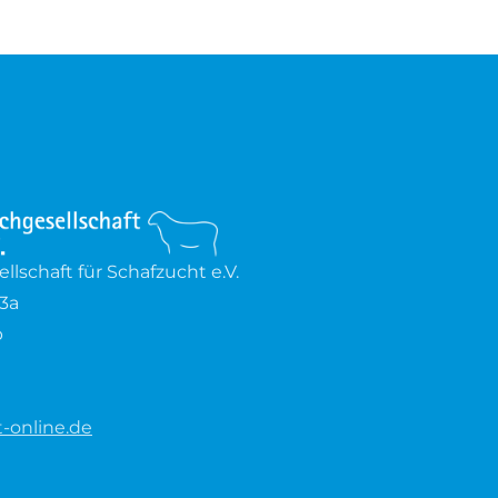
lschaft für Schafzucht e.V.
3a
b
-online.de