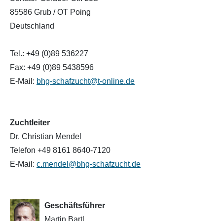
Landschaf
85586 Grub / OT Poing
Formulare/Download
Walliser Schwarznasenschaf
Zwartbles
Deutschland
Rhönschaf
Links Züchter-Internetseiten
Weißes Bergschaf
Tel.: +49 (0)89 536227
Rouge de Roussillon
Fax: +49 (0)89 5438596
Preisrichter in Bayern
E-Mail:
bhg-schafzucht@t-online.de
Schwarzes Villnösser Schaf
Futtrationsrechner
Scottish Blackface
Zuchtleiter
Neueinsteiger
Dr. Christian Mendel
Shetland
Telefon +49 8161 8640-7120
Fachberater in Bayern
Skudde
E-Mail:
c.mendel@bhg-schafzucht.de
Lineare Beurteilung Zahnstellung
South Down
Erfassung der Euterreinheit
Geschäftsführer
Soayschaf
Martin Bartl