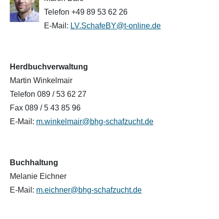
Telefon +49 89 53 62 26
Waldschaf
E-Mail:
LV.SchafeBY@t-online.de
Weiße gehörnte Heidschnucke
Herdbuchverwaltung
Weiße hornlose Heidschnucke
Martin Winkelmair
Telefon 089 / 53 62 27
Zackelschaf
Fax 089 / 5 43 85 96
Herdwick
E-Mail:
m.winkelmair@bhg-schafzucht.de
Buchhaltung
Melanie Eichner
E-Mail:
m.eichner@bhg-schafzucht.de