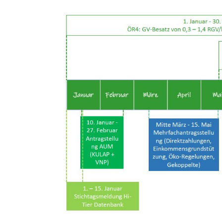
Waldschaf
Weiße gehörnte Heidschnucke
Weiße hornlose Heidschnucke
Zackelschaf
Herdwick