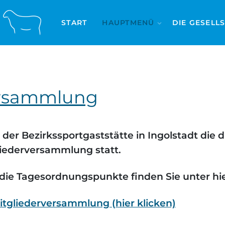
START
HAUPTMENÜ
DIE GESELL
versammlung
der Bezirkssportgaststätte in Ingolstadt die d
liederversammlung statt.
d die Tagesordnungspunkte finden Sie unter hie
itgliederversammlung (hier klicken)