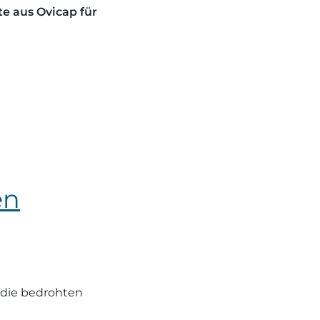
te aus Ovicap für
en
r die bedrohten