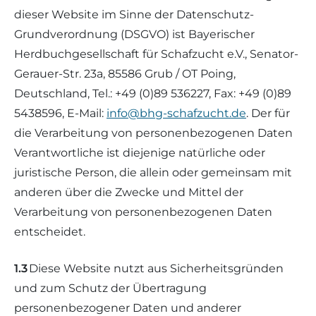
dieser Website im Sinne der Datenschutz-
Waldschaf
Grundverordnung (DSGVO) ist Bayerischer
Herdbuchgesellschaft für Schafzucht e.V., Senator-
Weiße gehörnte Heidschnucke
Gerauer-Str. 23a, 85586 Grub / OT Poing,
Deutschland, Tel.: +49 (0)89 536227, Fax: +49 (0)89
Weiße hornlose Heidschnucke
5438596, E-Mail:
info@bhg-schafzucht.de
. Der für
die Verarbeitung von personenbezogenen Daten
Zackelschaf
Verantwortliche ist diejenige natürliche oder
juristische Person, die allein oder gemeinsam mit
Herdwick
anderen über die Zwecke und Mittel der
Verarbeitung von personenbezogenen Daten
entscheidet.
1.3
Diese Website nutzt aus Sicherheitsgründen
und zum Schutz der Übertragung
personenbezogener Daten und anderer