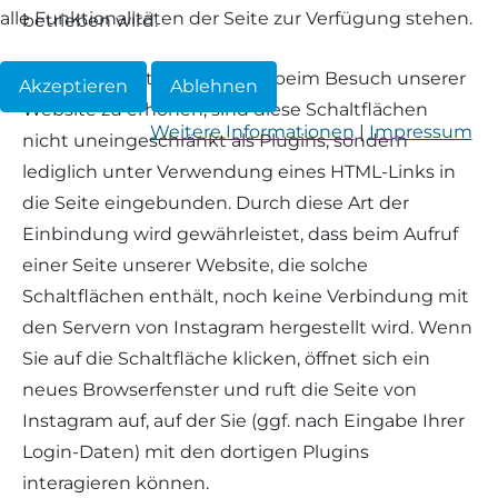
alle Funktionalitäten der Seite zur Verfügung stehen.
betrieben wird.
Um den Schutz Ihrer Daten beim Besuch unserer
Akzeptieren
Ablehnen
Website zu erhöhen, sind diese Schaltflächen
Weitere Informationen
|
Impressum
nicht uneingeschränkt als Plugins, sondern
lediglich unter Verwendung eines HTML-Links in
die Seite eingebunden. Durch diese Art der
Einbindung wird gewährleistet, dass beim Aufruf
einer Seite unserer Website, die solche
Schaltflächen enthält, noch keine Verbindung mit
den Servern von Instagram hergestellt wird. Wenn
Sie auf die Schaltfläche klicken, öffnet sich ein
neues Browserfenster und ruft die Seite von
Instagram auf, auf der Sie (ggf. nach Eingabe Ihrer
Login-Daten) mit den dortigen Plugins
interagieren können.