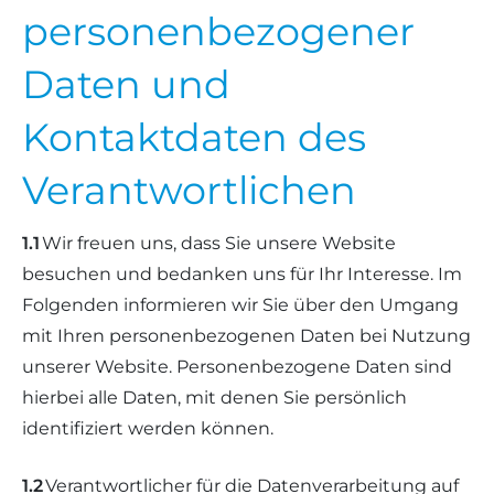
personenbezogener
Landschaf
Formulare/Download
Walliser Schwarznasenschaf
Zwartbles
Daten und
Rhönschaf
Links Züchter-Internetseiten
Weißes Bergschaf
Kontaktdaten des
Rouge de Roussillon
Preisrichter in Bayern
Verantwortlichen
Schwarzes Villnösser Schaf
Futtrationsrechner
1.1
Wir freuen uns, dass Sie unsere Website
Scottish Blackface
besuchen und bedanken uns für Ihr Interesse. Im
Neueinsteiger
Folgenden informieren wir Sie über den Umgang
Shetland
mit Ihren personenbezogenen Daten bei Nutzung
Fachberater in Bayern
Skudde
unserer Website. Personenbezogene Daten sind
Lineare Beurteilung Zahnstellung
hierbei alle Daten, mit denen Sie persönlich
South Down
identifiziert werden können.
Erfassung der Euterreinheit
Soayschaf
1.2
Verantwortlicher für die Datenverarbeitung auf