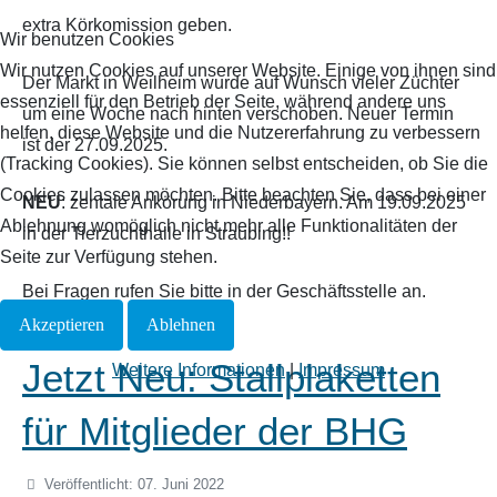
extra Körkomission geben.
Wir benutzen Cookies
Wir nutzen Cookies auf unserer Website. Einige von ihnen sind
Der Markt in Weilheim wurde auf Wunsch vieler Züchter
essenziell für den Betrieb der Seite, während andere uns
um eine Woche nach hinten verschoben. Neuer Termin
helfen, diese Website und die Nutzererfahrung zu verbessern
ist der 27.09.2025.
(Tracking Cookies). Sie können selbst entscheiden, ob Sie die
Cookies zulassen möchten. Bitte beachten Sie, dass bei einer
NEU
:
zentale Ankörung in Niederbayern. Am 19.09.2025
Ablehnung womöglich nicht mehr alle Funktionalitäten der
in der Tierzuchthalle in Straubing!!
Seite zur Verfügung stehen.
Bei Fragen rufen Sie bitte in der Geschäftsstelle an.
Akzeptieren
Ablehnen
Jetzt Neu: Stallplaketten
Weitere Informationen
|
Impressum
für Mitglieder der BHG
Veröffentlicht: 07. Juni 2022