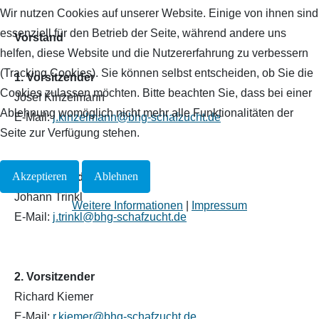
Wir nutzen Cookies auf unserer Website. Einige von ihnen sind
essenziell für den Betrieb der Seite, während andere uns
Vorstand
helfen, diese Website und die Nutzererfahrung zu verbessern
(Tracking Cookies). Sie können selbst entscheiden, ob Sie die
1. Vorsitzender
Cookies zulassen möchten. Bitte beachten Sie, dass bei einer
Josef Kinzelmann
Ablehnung womöglich nicht mehr alle Funktionalitäten der
E-Mail:
j.kinzelmann@bhg-schafzucht.de
Seite zur Verfügung stehen.
Akzeptieren
Ablehnen
2. Vorsitzender
Johann Trinkl
Weitere Informationen
|
Impressum
E-Mail:
j.trinkl@bhg-schafzucht.de
2. Vorsitzender
Richard Kiemer
E-Mail:
r.kiemer@bhg-schafzucht.de