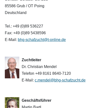
Landschaf
85586 Grub / OT Poing
Formulare/Download
Walliser Schwarznasenschaf
Zwartbles
Deutschland
Rhönschaf
Links Züchter-Internetseiten
Weißes Bergschaf
Tel.: +49 (0)89 536227
Rouge de Roussillon
Fax: +49 (0)89 5438596
Preisrichter in Bayern
E-Mail:
bhg-schafzucht@t-online.de
Schwarzes Villnösser Schaf
Futtrationsrechner
Scottish Blackface
Zuchtleiter
Neueinsteiger
Dr. Christian Mendel
Shetland
Telefon +49 8161 8640-7120
Fachberater in Bayern
Skudde
E-Mail:
c.mendel@bhg-schafzucht.de
Lineare Beurteilung Zahnstellung
South Down
Erfassung der Euterreinheit
Geschäftsführer
Soayschaf
Martin Bartl