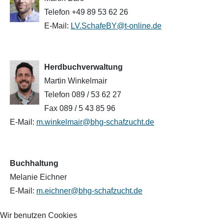
Telefon +49 89 53 62 26
Waldschaf
E-Mail:
LV.SchafeBY@t-online.de
Weiße gehörnte Heidschnucke
Herdbuchverwaltung
Weiße hornlose Heidschnucke
Martin Winkelmair
Telefon 089 / 53 62 27
Zackelschaf
Fax 089 / 5 43 85 96
Herdwick
E-Mail:
m.winkelmair@bhg-schafzucht.de
Buchhaltung
Melanie Eichner
E-Mail:
m.eichner@bhg-schafzucht.de
Wir benutzen Cookies