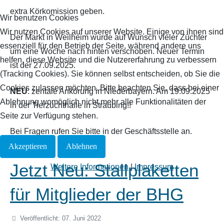
extra Körkomission geben.
Wir benutzen Cookies
Wir nutzen Cookies auf unserer Website. Einige von ihnen sind
Der Markt in Weilheim wurde auf Wunsch vieler Züchter
essenziell für den Betrieb der Seite, während andere uns
um eine Woche nach hinten verschoben. Neuer Termin
helfen, diese Website und die Nutzererfahrung zu verbessern
ist der 27.09.2025.
(Tracking Cookies). Sie können selbst entscheiden, ob Sie die
Cookies zulassen möchten. Bitte beachten Sie, dass bei einer
NEU
:
zentale Ankörung in Niederbayern. Am 19.09.2025
Ablehnung womöglich nicht mehr alle Funktionalitäten der
in der Tierzuchthalle in Straubing!!
Seite zur Verfügung stehen.
Bei Fragen rufen Sie bitte in der Geschäftsstelle an.
Akzeptieren
Ablehnen
Jetzt Neu: Stallplaketten
Weitere Informationen
|
Impressum
für Mitglieder der BHG
Veröffentlicht: 07. Juni 2022