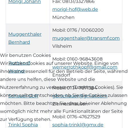
Morigl Johann
Fax: 08131/3327866
morigl-hof@web.de
Waldschaf
München
Weiße gehörnte Heidschnucke
Mobil: 0176 / 10060200
Muggenthaler
muggenthaler@transmf.com
Weiße hornlose Heidschnucke
Bernhard
Vilsheim
Wir benutzen Cookies
Zackelschaf
Mobil: 0160-96843608
Rothkopf
Wir nutzen Cookies auf unserer Website. Einige von
wernerrothkopf@gmail.com
Herdwick
Werner
ihnen sind essenziell für den Betrieb der Seite, während
Ensdorf
andere uns helfen, diese Website und die
Nutzererfahrung zu verbessern (Tracking Cookies). Sie
Mobil: 0174-7871384
können selbst entscheiden, ob Sie die Cookies zulassen
Schauer GbR
gbrschauer@gmail.com
möchten. Bitte beachten Sie, dass bei einer Ablehnung
Ziemetshausen
womöglich nicht mehr alle Funktionalitäten der Seite
Mobil: 0176-47627529
zur Verfügung stehen.
Trinkl Sophia
sophia-trinkl@gmx.de