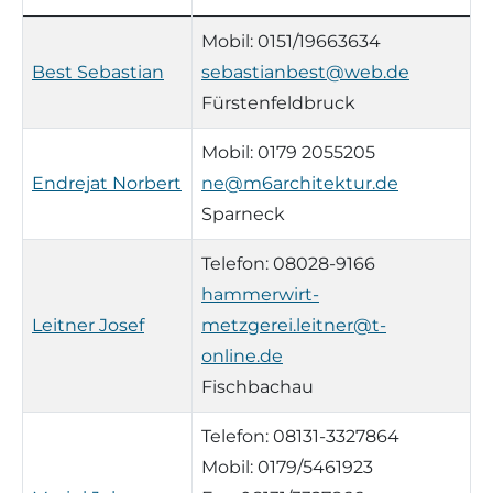
Landschaf
Kontakte,
Mobil: 0151/19663634
Formulare/Download
Walliser Schwarznasenschaf
Zwartbles
Best Sebastian
sebastianbest@web.de
Rhönschaf
Fürstenfeldbruck
Links Züchter-Internetseiten
Weißes Bergschaf
Rouge de Roussillon
Mobil: 0179 2055205
Preisrichter in Bayern
Endrejat Norbert
ne@m6architektur.de
Schwarzes Villnösser Schaf
Sparneck
Futtrationsrechner
Scottish Blackface
Telefon: 08028-9166
Neueinsteiger
hammerwirt-
Shetland
Leitner Josef
metzgerei.leitner@t-
Fachberater in Bayern
online.de
Skudde
Fischbachau
Lineare Beurteilung Zahnstellung
South Down
Telefon: 08131-3327864
Erfassung der Euterreinheit
Mobil: 0179/5461923
Soayschaf