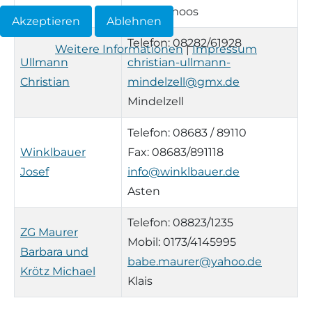
Hackermoos
Akzeptieren
Ablehnen
Telefon: 08282/61928
Weitere Informationen
|
Impressum
Ullmann
christian-ullmann-
Christian
mindelzell@gmx.de
Mindelzell
Telefon: 08683 / 89110
Winklbauer
Fax: 08683/891118
Josef
info@winklbauer.de
Asten
Telefon: 08823/1235
ZG Maurer
Mobil: 0173/4145995
Barbara und
babe.maurer@yahoo.de
Krötz Michael
Klais