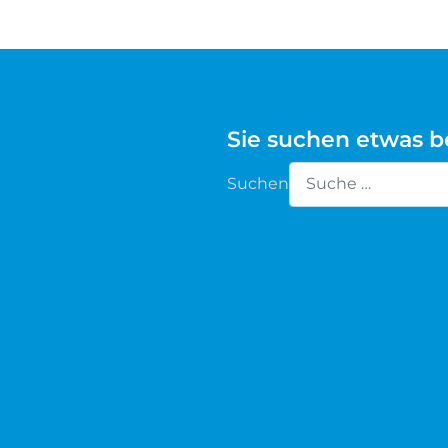
Waldschaf
Weiße gehörnte Heidschnucke
Sie suchen etwas 
Weiße hornlose Heidschnucke
Suchen
Zackelschaf
Type 2 or more chara
Herdwick