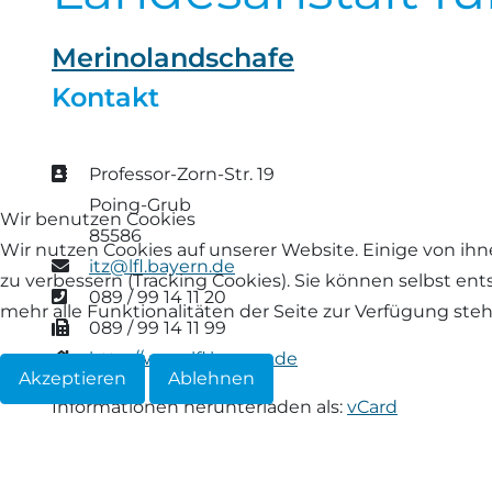
Landschaf
Formulare/Download
Walliser Schwarznasenschaf
Zwartbles
Merinolandschafe
Rhönschaf
Kontakt
Links Züchter-Internetseiten
Weißes Bergschaf
Rouge de Roussillon
Preisrichter in Bayern
Adresse
Professor-Zorn-Str. 19
Schwarzes Villnösser Schaf
Poing-Grub
Wir benutzen Cookies
Futtrationsrechner
85586
Scottish Blackface
Wir nutzen Cookies auf unserer Website. Einige von ihn
E-Mail
itz@lfl.bayern.de
Neueinsteiger
zu verbessern (Tracking Cookies). Sie können selbst en
Telefon
089 / 99 14 11 20
Shetland
mehr alle Funktionalitäten der Seite zur Verfügung ste
Fax
089 / 99 14 11 99
Fachberater in Bayern
Website
http://www.lfl.bayern.de
Skudde
Akzeptieren
Ablehnen
Lineare Beurteilung Zahnstellung
Informationen herunterladen als:
vCard
South Down
Erfassung der Euterreinheit
Soayschaf