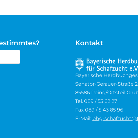
bestimmtes?
Kontakt
cters for results.
Bayerische Herdbuchgesel
Senator-Gerauer-Straße 2
85586 Poing/Ortsteil Gru
Tel. 089 / 53 62 27
Fax 089 / 5 43 85 96
E-Mail:
bhg-schafzucht@t