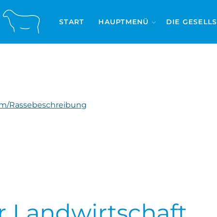
START
HAUPTMENÜ
DIE GESELL
m/Rassebeschreibung
r Landwirtschaft