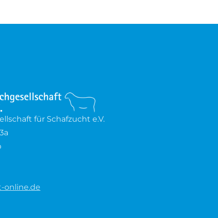
lschaft für Schafzucht e.V.
3a
b
-online.de