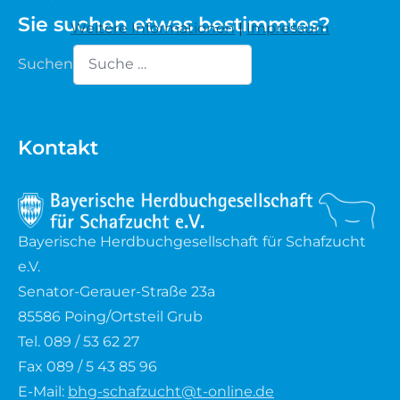
Sie suchen etwas bestimmtes?
Weitere Informationen
|
Impressum
Waldschaf
Suchen
Weiße gehörnte Heidschnucke
Type 2 or more characters for results.
Weiße hornlose Heidschnucke
Kontakt
Zackelschaf
Herdwick
Bayerische Herdbuchgesellschaft für Schafzucht
e.V.
Senator-Gerauer-Straße 23a
85586 Poing/Ortsteil Grub
Tel. 089 / 53 62 27
Fax 089 / 5 43 85 96
E-Mail:
bhg-schafzucht@t-online.de