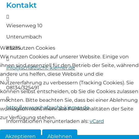
Kontakt
Landschaf
Formulare/Download
Walliser Schwarznasenschaf
Zwartbles
Adresse
Rhönschaf
Wiesenweg 10
Links Züchter-Internetseiten
Weißes Bergschaf
Unterumbach
Rouge de Roussillon
Preisrichter in Bayern
85235
Wir benutzen Cookies
Schwarzes Villnösser Schaf
Wir nutzen Cookies auf unserer Website. Einige von
E-Mail
Futtrationsrechner
ihnen sind essenziell für den Betrieb der Seite, während
info@schafzucht-kiemer.de
Scottish Blackface
andere uns helfen, diese Website und die
Neueinsteiger
Fax
Nutzererfahrung zu verbessern (Tracking Cookies). Sie
Shetland
08134/325491
können selbst entscheiden, ob Sie die Cookies zulassen
Fachberater in Bayern
Website
möchten. Bitte beachten Sie, dass bei einer Ablehnung
Skudde
http://www.schafzucht-kiemer.de
womöglich nicht mehr alle Funktionalitäten der Seite
Lineare Beurteilung Zahnstellung
zur Verfügung stehen.
South Down
Informationen herunterladen als:
vCard
Erfassung der Euterreinheit
Soayschaf
Akzeptieren
Ablehnen