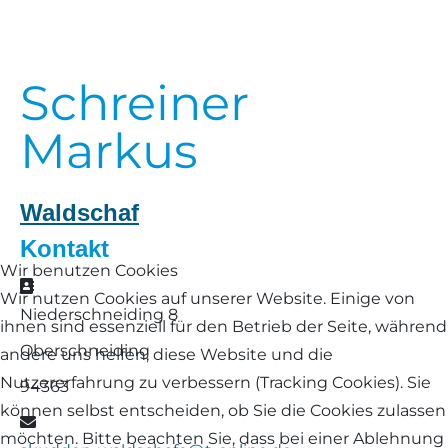
Landschaf
Formulare/Download
Walliser Schwarznasenschaf
Zwartbles
Rhönschaf
Schreiner
Links Züchter-Internetseiten
Weißes Bergschaf
Rouge de Roussillon
Markus
Preisrichter in Bayern
Schwarzes Villnösser Schaf
Futtrationsrechner
Waldschaf
Scottish Blackface
Kontakt
Neueinsteiger
Wir benutzen Cookies
Shetland
Adresse
Wir nutzen Cookies auf unserer Website. Einige von
Fachberater in Bayern
Niederschneiding 8
ihnen sind essenziell für den Betrieb der Seite, während
Skudde
Oberschneiding
andere uns helfen, diese Website und die
Lineare Beurteilung Zahnstellung
South Down
Nutzererfahrung zu verbessern (Tracking Cookies). Sie
94363
Erfassung der Euterreinheit
können selbst entscheiden, ob Sie die Cookies zulassen
E-Mail
Soayschaf
möchten. Bitte beachten Sie, dass bei einer Ablehnung