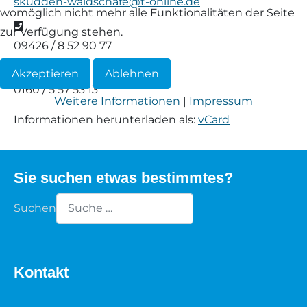
skudden-waldschafe@t-online.de
womöglich nicht mehr alle Funktionalitäten der Seite
Waldschaf
Telefon
zur Verfügung stehen.
09426 / 8 52 90 77
Weiße gehörnte Heidschnucke
Mobil
Akzeptieren
Ablehnen
0160 / 5 57 53 13
Weiße hornlose Heidschnucke
Weitere Informationen
|
Impressum
Informationen herunterladen als:
vCard
Zackelschaf
Herdwick
Sie suchen etwas bestimmtes?
Suchen
Type 2 or more characters for results.
Kontakt