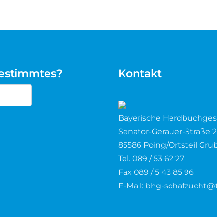
bestimmtes?
Kontakt
cters for results.
Bayerische Herdbuchgesel
Senator-Gerauer-Straße 2
85586 Poing/Ortsteil Gru
Tel. 089 / 53 62 27
Fax 089 / 5 43 85 96
E-Mail:
bhg-schafzucht@t