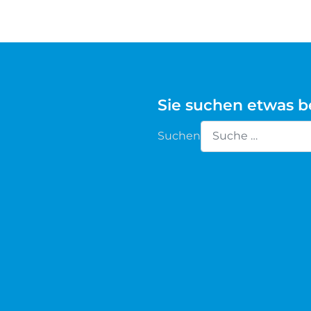
Waldschaf
Weiße gehörnte Heidschnucke
Weiße hornlose Heidschnucke
Sie suchen etwas 
Zackelschaf
Suchen
Type 2 or more chara
Herdwick