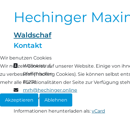
Landschaf
Hechinger Maxim
Formulare/Download
Walliser Schwarznasenschaf
Zwartbles
Rhönschaf
Links Züchter-Internetseiten
Weißes Bergschaf
Waldschaf
Rouge de Roussillon
Preisrichter in Bayern
Kontakt
Schwarzes Villnösser Schaf
Wir benutzen Cookies
Futtrationsrechner
Adresse
Scottish Blackface
Wallnerstr. 5
Wir nutzen Cookies auf unserer Website. Einige von ihn
Neueinsteiger
Pfaffenhofen
zu verbessern (Tracking Cookies). Sie können selbst en
Shetland
85276
mehr alle Funktionalitäten der Seite zur Verfügung ste
Fachberater in Bayern
E-Mail
mrh@hechinger.online
Skudde
Mobil
0151 12456098
Akzeptieren
Ablehnen
Lineare Beurteilung Zahnstellung
South Down
Informationen herunterladen als:
vCard
Erfassung der Euterreinheit
Soayschaf