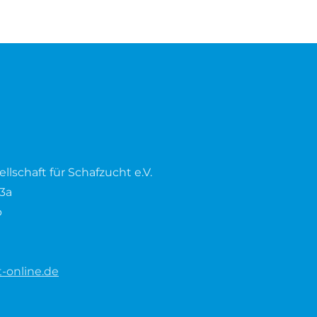
lschaft für Schafzucht e.V.
3a
b
-online.de