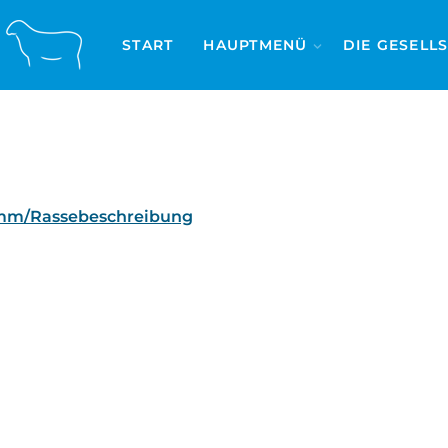
START
HAUPTMENÜ
DIE GESELL
mm/Rassebeschreibung