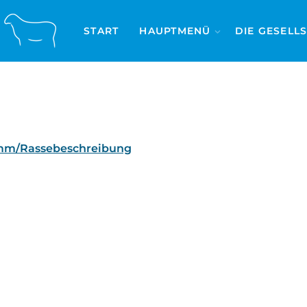
START
HAUPTMENÜ
DIE GESELL
mm/Rassebeschreibung