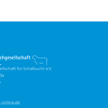
lschaft für Schafzucht e.V.
3a
b
-online.de