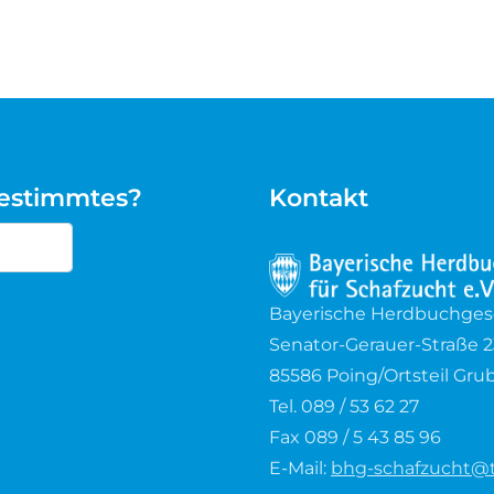
bestimmtes?
Kontakt
cters for results.
Bayerische Herdbuchgesel
Senator-Gerauer-Straße 2
85586 Poing/Ortsteil Gru
Tel. 089 / 53 62 27
Fax 089 / 5 43 85 96
E-Mail:
bhg-schafzucht@t