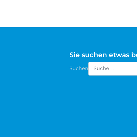
Waldschaf
Weiße gehörnte Heidschnucke
Weiße hornlose Heidschnucke
Sie suchen etwas 
Zackelschaf
Suchen
Herdwick
Type 2 or more chara