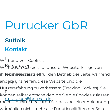
Landschaf
Formulare/Download
Walliser Schwarznasenschaf
Zwartbles
Rhönschaf
Purucker GbR
Links Züchter-Internetseiten
Weißes Bergschaf
Rouge de Roussillon
Preisrichter in Bayern
Suffolk
Schwarzes Villnösser Schaf
Kontakt
Futtrationsrechner
Scottish Blackface
Adresse
Wir benutzen Cookies
Neueinsteiger
Burggrub 14
Wir nutzen Cookies auf unserer Website. Einige von
Shetland
ihnen sind essenziell für den Betrieb der Seite, während
Krummennaab
Fachberater in Bayern
Skudde
andere uns helfen, diese Website und die
92703
Lineare Beurteilung Zahnstellung
Nutzererfahrung zu verbessern (Tracking Cookies). Sie
E-Mail
South Down
können selbst entscheiden, ob Sie die Cookies zulassen
c.purucker@hotmail.de
Erfassung der Euterreinheit
möchten. Bitte beachten Sie, dass bei einer Ablehnung
Soayschaf
Telefon
womöglich nicht mehr alle Funktionalitäten der Seite