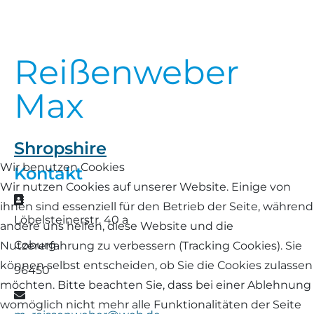
Landschaf
Formulare/Download
Walliser Schwarznasenschaf
Zwartbles
Rhönschaf
Reißenweber
Links Züchter-Internetseiten
Weißes Bergschaf
Rouge de Roussillon
Max
Preisrichter in Bayern
Schwarzes Villnösser Schaf
Futtrationsrechner
Shropshire
Scottish Blackface
Wir benutzen Cookies
Kontakt
Neueinsteiger
Wir nutzen Cookies auf unserer Website. Einige von
Shetland
Adresse
ihnen sind essenziell für den Betrieb der Seite, während
Fachberater in Bayern
Löbelsteinerstr. 40 a
andere uns helfen, diese Website und die
Skudde
Coburg
Nutzererfahrung zu verbessern (Tracking Cookies). Sie
Lineare Beurteilung Zahnstellung
können selbst entscheiden, ob Sie die Cookies zulassen
South Down
96450
möchten. Bitte beachten Sie, dass bei einer Ablehnung
Erfassung der Euterreinheit
E-Mail
Soayschaf
womöglich nicht mehr alle Funktionalitäten der Seite