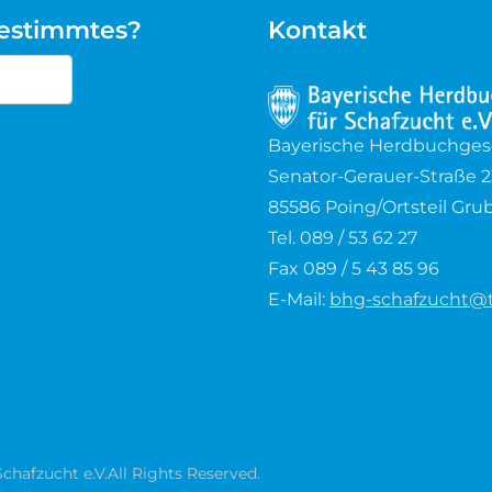
bestimmtes?
Kontakt
cters for results.
Bayerische Herdbuchgesel
Senator-Gerauer-Straße 2
85586 Poing/Ortsteil Gru
Tel. 089 / 53 62 27
Fax 089 / 5 43 85 96
E-Mail:
bhg-schafzucht@t
hafzucht e.V.All Rights Reserved.