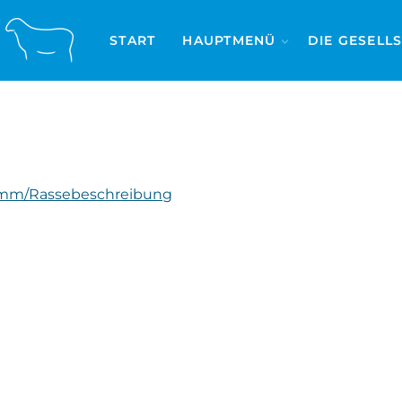
START
HAUPTMENÜ
DIE GESELL
mm/Rassebeschreibung