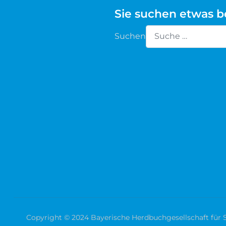
Sie suchen etwas 
Waldschaf
Suchen
Weiße gehörnte Heidschnucke
Type 2 or more chara
Weiße hornlose Heidschnucke
Zackelschaf
Herdwick
Copyright © 2024 Bayerische Herdbuchgesellschaft für Sc