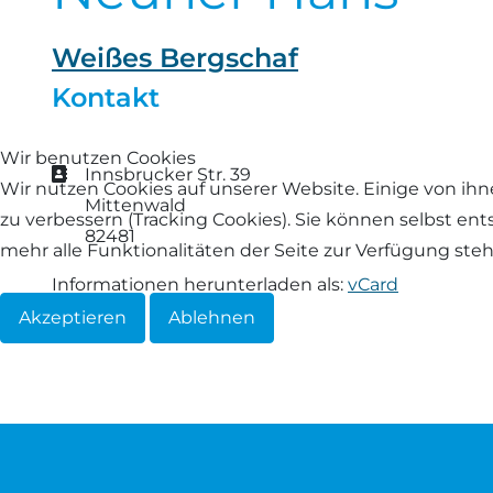
Landschaf
Formulare/Download
Walliser Schwarznasenschaf
Zwartbles
Weißes Bergschaf
Rhönschaf
Kontakt
Links Züchter-Internetseiten
Weißes Bergschaf
Rouge de Roussillon
Wir benutzen Cookies
Preisrichter in Bayern
Adresse
Innsbrucker Str. 39
Wir nutzen Cookies auf unserer Website. Einige von ihn
Schwarzes Villnösser Schaf
Mittenwald
zu verbessern (Tracking Cookies). Sie können selbst en
Futtrationsrechner
82481
Scottish Blackface
mehr alle Funktionalitäten der Seite zur Verfügung ste
Neueinsteiger
Informationen herunterladen als:
vCard
Shetland
Akzeptieren
Ablehnen
Fachberater in Bayern
Skudde
Lineare Beurteilung Zahnstellung
South Down
Erfassung der Euterreinheit
Soayschaf