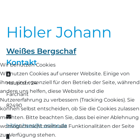
Landschaf
Formulare/Download
Walliser Schwarznasenschaf
Zwartbles
Rhönschaf
Hibler Johann
Links Züchter-Internetseiten
Weißes Bergschaf
Rouge de Roussillon
Preisrichter in Bayern
Weißes Bergschaf
Schwarzes Villnösser Schaf
Kontakt
Futtrationsrechner
Wir benutzen Cookies
Scottish Blackface
Wir nutzen Cookies auf unserer Website. Einige von
Adresse
Neueinsteiger
ihnen sind essenziell für den Betrieb der Seite, während
Hauptstr. 24
Shetland
andere uns helfen, diese Website und die
Farchant
Fachberater in Bayern
Nutzererfahrung zu verbessern (Tracking Cookies). Sie
Skudde
82490
können selbst entscheiden, ob Sie die Cookies zulassen
Lineare Beurteilung Zahnstellung
E-Mail
möchten. Bitte beachten Sie, dass bei einer Ablehnung
South Down
hibler-hans@t-online.de
womöglich nicht mehr alle Funktionalitäten der Seite
Erfassung der Euterreinheit
zur Verfügung stehen.
Soayschaf
Mobil