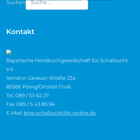
Suchen
Waldschaf
Type 2 or more characters for results.
Weiße gehörnte Heidschnucke
Kontakt
Weiße hornlose Heidschnucke
Bayerische Herdbuchgesellschaft für Schafzucht
Zackelschaf
e.V.
Herdwick
Senator-Gerauer-Straße 23a
85586 Poing/Ortsteil Grub
Tel. 089 / 53 62 27
Fax 089 / 5 43 85 96
E-Mail:
bhg-schafzucht@t-online.de