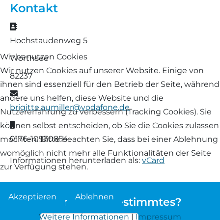
Kontakt
Landschaf
Formulare/Download
Walliser Schwarznasenschaf
Zwartbles
Adresse
Rhönschaf
Hochstaudenweg 5
Links Züchter-Internetseiten
Weißes Bergschaf
Wir benutzen Cookies
Wörthsee
Rouge de Roussillon
Wir nutzen Cookies auf unserer Website. Einige von
Preisrichter in Bayern
82237
ihnen sind essenziell für den Betrieb der Seite, während
Schwarzes Villnösser Schaf
E-Mail
andere uns helfen, diese Website und die
Futtrationsrechner
brigitte.aumiller@vodafone.de
Scottish Blackface
Nutzererfahrung zu verbessern (Tracking Cookies). Sie
Neueinsteiger
Mobil
können selbst entscheiden, ob Sie die Cookies zulassen
Shetland
0176-10930854
möchten. Bitte beachten Sie, dass bei einer Ablehnung
Fachberater in Bayern
womöglich nicht mehr alle Funktionalitäten der Seite
Informationen herunterladen als:
vCard
Skudde
zur Verfügung stehen.
Lineare Beurteilung Zahnstellung
South Down
Akzeptieren
Ablehnen
Sie suchen etwas bestimmtes?
Erfassung der Euterreinheit
Soayschaf
Weitere Informationen
|
Impressum