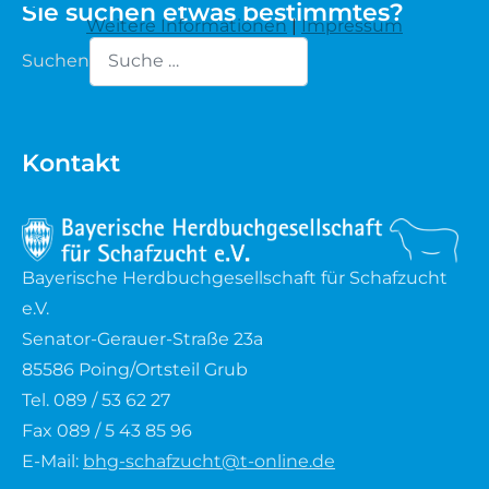
Sie suchen etwas bestimmtes?
Weitere Informationen
|
Impressum
Waldschaf
Suchen
Weiße gehörnte Heidschnucke
Type 2 or more characters for results.
Weiße hornlose Heidschnucke
Kontakt
Zackelschaf
Herdwick
Bayerische Herdbuchgesellschaft für Schafzucht
e.V.
Senator-Gerauer-Straße 23a
85586 Poing/Ortsteil Grub
Tel. 089 / 53 62 27
Fax 089 / 5 43 85 96
E-Mail:
bhg-schafzucht@t-online.de