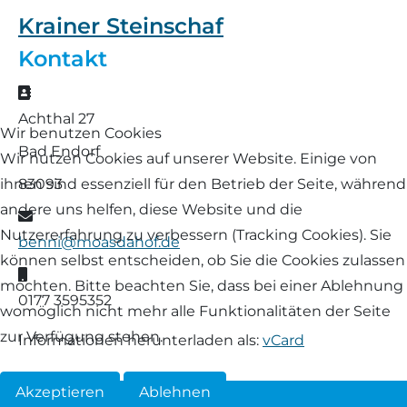
Landschaf
Krainer Steinschaf
Formulare/Download
Walliser Schwarznasenschaf
Zwartbles
Kontakt
Rhönschaf
Links Züchter-Internetseiten
Weißes Bergschaf
Adresse
Rouge de Roussillon
Achthal 27
Wir benutzen Cookies
Preisrichter in Bayern
Bad Endorf
Schwarzes Villnösser Schaf
Wir nutzen Cookies auf unserer Website. Einige von
Futtrationsrechner
83093
ihnen sind essenziell für den Betrieb der Seite, während
Scottish Blackface
andere uns helfen, diese Website und die
E-Mail
Neueinsteiger
Nutzererfahrung zu verbessern (Tracking Cookies). Sie
benni@moasdahof.de
Shetland
können selbst entscheiden, ob Sie die Cookies zulassen
Mobil
Fachberater in Bayern
möchten. Bitte beachten Sie, dass bei einer Ablehnung
Skudde
0177 3595352
womöglich nicht mehr alle Funktionalitäten der Seite
Lineare Beurteilung Zahnstellung
zur Verfügung stehen.
Informationen herunterladen als:
vCard
South Down
Erfassung der Euterreinheit
Akzeptieren
Ablehnen
Soayschaf