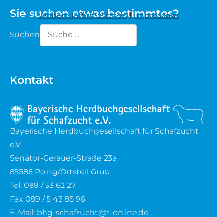
Sie suchen etwas bestimmtes?
Weitere Informationen
|
Impressum
Waldschaf
Suchen
Weiße gehörnte Heidschnucke
Type 2 or more characters for results.
Weiße hornlose Heidschnucke
Kontakt
Zackelschaf
Herdwick
Bayerische Herdbuchgesellschaft für Schafzucht
e.V.
Senator-Gerauer-Straße 23a
85586 Poing/Ortsteil Grub
Tel. 089 / 53 62 27
Fax 089 / 5 43 85 96
E-Mail:
bhg-schafzucht@t-online.de