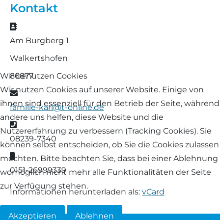
Kontakt
Landschaf
Formulare/Download
Walliser Schwarznasenschaf
Zwartbles
Adresse
Rhönschaf
Am Burgberg 1
Links Züchter-Internetseiten
Weißes Bergschaf
Walkertshofen
Rouge de Roussillon
Preisrichter in Bayern
86877
Wir benutzen Cookies
Schwarzes Villnösser Schaf
Wir nutzen Cookies auf unserer Website. Einige von
E-Mail
Futtrationsrechner
ihnen sind essenziell für den Betrieb der Seite, während
familie-karl@t-online.de
Scottish Blackface
andere uns helfen, diese Website und die
Neueinsteiger
Telefon
Nutzererfahrung zu verbessern (Tracking Cookies). Sie
Shetland
08239-7340
können selbst entscheiden, ob Sie die Cookies zulassen
Fachberater in Bayern
Mobil
möchten. Bitte beachten Sie, dass bei einer Ablehnung
Skudde
0151-26999339
womöglich nicht mehr alle Funktionalitäten der Seite
Lineare Beurteilung Zahnstellung
zur Verfügung stehen.
South Down
Informationen herunterladen als:
vCard
Erfassung der Euterreinheit
Soayschaf
Akzeptieren
Ablehnen