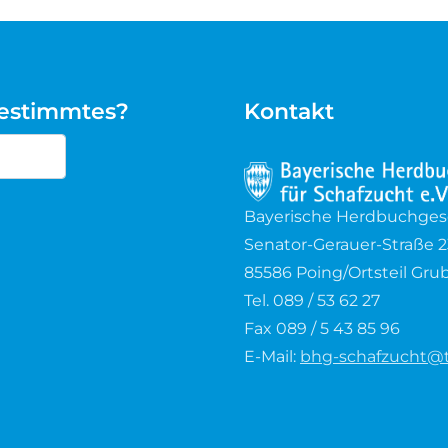
bestimmtes?
Kontakt
cters for results.
Bayerische Herdbuchgesel
Senator-Gerauer-Straße 2
85586 Poing/Ortsteil Gru
Tel. 089 / 53 62 27
Fax 089 / 5 43 85 96
E-Mail:
bhg-schafzucht@t