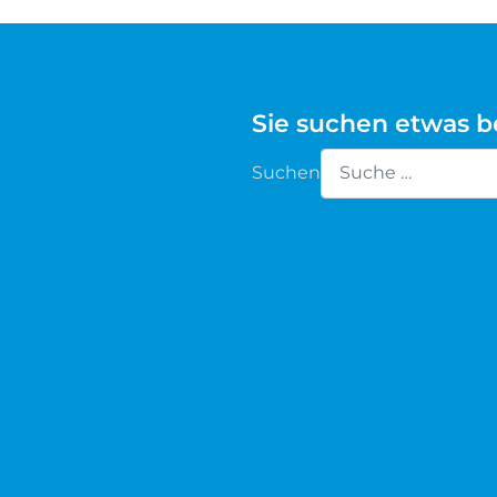
Waldschaf
Weiße gehörnte Heidschnucke
Sie suchen etwas 
Weiße hornlose Heidschnucke
Suchen
Type 2 or more chara
Zackelschaf
Herdwick