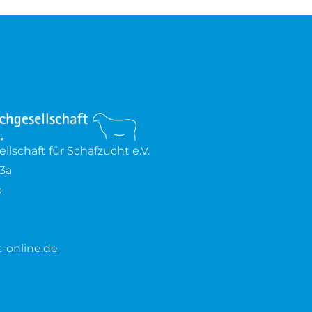
lschaft für Schafzucht e.V.
3a
b
-online.de