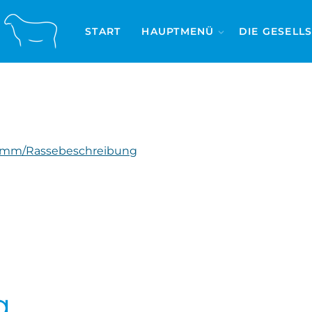
START
HAUPTMENÜ
DIE GESELL
amm/Rassebeschreibung
g