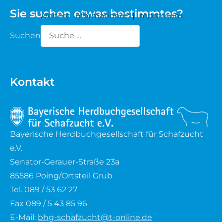
Sie suchen etwas bestimmtes?
Weitere Informationen
|
Impressum
Waldschaf
Suchen
Weiße gehörnte Heidschnucke
Type 2 or more characters for results.
Weiße hornlose Heidschnucke
Kontakt
Zackelschaf
Herdwick
Bayerische Herdbuchgesellschaft für Schafzucht
e.V.
Senator-Gerauer-Straße 23a
85586 Poing/Ortsteil Grub
Tel. 089 / 53 62 27
Fax 089 / 5 43 85 96
E-Mail:
bhg-schafzucht@t-online.de