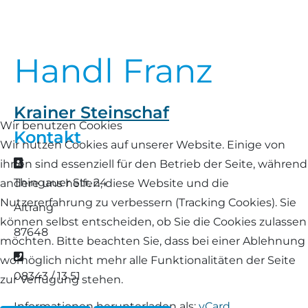
Landschaf
Formulare/Download
Walliser Schwarznasenschaf
Zwartbles
Rhönschaf
Handl Franz
Links Züchter-Internetseiten
Weißes Bergschaf
Rouge de Roussillon
Preisrichter in Bayern
Krainer Steinschaf
Schwarzes Villnösser Schaf
Wir benutzen Cookies
Kontakt
Futtrationsrechner
Wir nutzen Cookies auf unserer Website. Einige von
Scottish Blackface
Adresse
ihnen sind essenziell für den Betrieb der Seite, während
Neueinsteiger
Thingauer Str. 24
andere uns helfen, diese Website und die
Shetland
Nutzererfahrung zu verbessern (Tracking Cookies). Sie
Aitrang
Fachberater in Bayern
können selbst entscheiden, ob Sie die Cookies zulassen
Skudde
87648
möchten. Bitte beachten Sie, dass bei einer Ablehnung
Lineare Beurteilung Zahnstellung
Telefon
womöglich nicht mehr alle Funktionalitäten der Seite
South Down
08343 / 13 51
zur Verfügung stehen.
Erfassung der Euterreinheit
Soayschaf
Informationen herunterladen als:
vCard