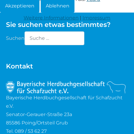
Akzeptieren
Ablehnen
Waldschaf
Weitere Informationen
|
Impressum
Sie suchen etwas bestimmtes?
Weiße gehörnte Heidschnucke
Suchen
Weiße hornlose Heidschnucke
Type 2 or more characters for results.
Zackelschaf
Kontakt
Herdwick
Bayerische Herdbuchgesellschaft für Schafzucht
e.V.
Senator-Gerauer-Straße 23a
85586 Poing/Ortsteil Grub
Tel. 089 / 53 62 27