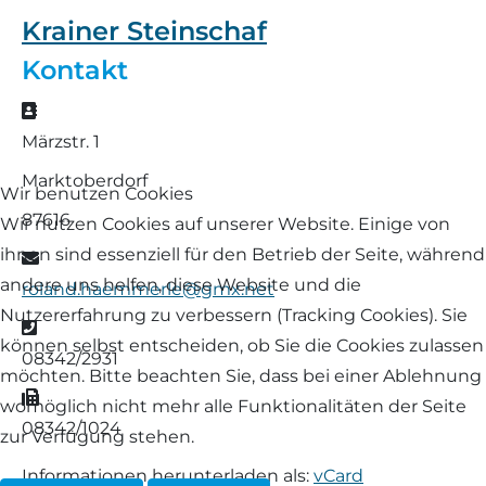
Landschaf
Krainer Steinschaf
Formulare/Download
Walliser Schwarznasenschaf
Zwartbles
Kontakt
Rhönschaf
Links Züchter-Internetseiten
Weißes Bergschaf
Adresse
Rouge de Roussillon
Märzstr. 1
Preisrichter in Bayern
Marktoberdorf
Schwarzes Villnösser Schaf
Wir benutzen Cookies
Futtrationsrechner
87616
Wir nutzen Cookies auf unserer Website. Einige von
Scottish Blackface
ihnen sind essenziell für den Betrieb der Seite, während
E-Mail
Neueinsteiger
andere uns helfen, diese Website und die
roland.haemmerle@gmx.net
Shetland
Nutzererfahrung zu verbessern (Tracking Cookies). Sie
Telefon
Fachberater in Bayern
können selbst entscheiden, ob Sie die Cookies zulassen
Skudde
08342/2931
möchten. Bitte beachten Sie, dass bei einer Ablehnung
Lineare Beurteilung Zahnstellung
Fax
womöglich nicht mehr alle Funktionalitäten der Seite
South Down
08342/1024
zur Verfügung stehen.
Erfassung der Euterreinheit
Soayschaf
Informationen herunterladen als:
vCard