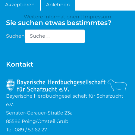
Akzeptieren
Ablehnen
Waldschaf
Weitere Informationen
|
Impressum
Sie suchen etwas bestimmtes?
Weiße gehörnte Heidschnucke
Suchen
Weiße hornlose Heidschnucke
Type 2 or more characters for results.
Zackelschaf
Kontakt
Herdwick
Bayerische Herdbuchgesellschaft für Schafzucht
e.V.
Senator-Gerauer-Straße 23a
85586 Poing/Ortsteil Grub
Tel. 089 / 53 62 27