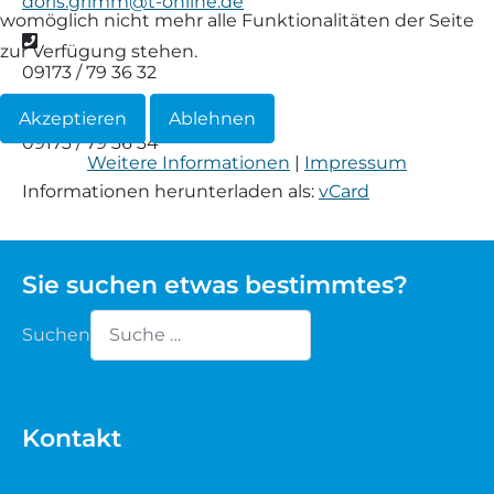
doris.grimm@t-online.de
womöglich nicht mehr alle Funktionalitäten der Seite
Telefon
Waldschaf
zur Verfügung stehen.
09173 / 79 36 32
Weiße gehörnte Heidschnucke
Fax
Akzeptieren
Ablehnen
09173 / 79 36 34
Weiße hornlose Heidschnucke
Weitere Informationen
|
Impressum
Informationen herunterladen als:
vCard
Zackelschaf
Herdwick
Sie suchen etwas bestimmtes?
Suchen
Type 2 or more characters for results.
Kontakt