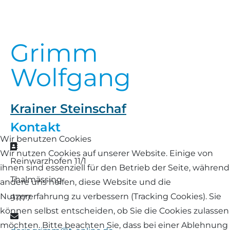
Landschaf
Formulare/Download
Walliser Schwarznasenschaf
Zwartbles
Rhönschaf
Grimm
Links Züchter-Internetseiten
Weißes Bergschaf
Rouge de Roussillon
Wolfgang
Preisrichter in Bayern
Schwarzes Villnösser Schaf
Futtrationsrechner
Krainer Steinschaf
Scottish Blackface
Kontakt
Neueinsteiger
Wir benutzen Cookies
Shetland
Adresse
Wir nutzen Cookies auf unserer Website. Einige von
Fachberater in Bayern
Reinwarzhofen 11/1
ihnen sind essenziell für den Betrieb der Seite, während
Skudde
Thalmässing
andere uns helfen, diese Website und die
Lineare Beurteilung Zahnstellung
South Down
Nutzererfahrung zu verbessern (Tracking Cookies). Sie
91177
Erfassung der Euterreinheit
können selbst entscheiden, ob Sie die Cookies zulassen
E-Mail
Soayschaf
möchten. Bitte beachten Sie, dass bei einer Ablehnung