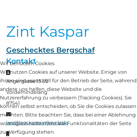
Landschaf
Formulare/Download
Walliser Schwarznasenschaf
Zwartbles
Rhönschaf
Zint Kaspar
Links Züchter-Internetseiten
Weißes Bergschaf
Rouge de Roussillon
Preisrichter in Bayern
Geschecktes Bergschaf
Schwarzes Villnösser Schaf
Kontakt
Futtrationsrechner
Wir benutzen Cookies
Scottish Blackface
Wir nutzen Cookies auf unserer Website. Einige von
Adresse
Neueinsteiger
ihnen sind essenziell für den Betrieb der Seite, während
Angergasse 13 1/2
Shetland
andere uns helfen, diese Website und die
Vorderhindelang
Fachberater in Bayern
Nutzererfahrung zu verbessern (Tracking Cookies). Sie
Skudde
87541
können selbst entscheiden, ob Sie die Cookies zulassen
Lineare Beurteilung Zahnstellung
E-Mail
möchten. Bitte beachten Sie, dass bei einer Ablehnung
South Down
landhauskaspar@web.de
womöglich nicht mehr alle Funktionalitäten der Seite
Erfassung der Euterreinheit
zur Verfügung stehen.
Soayschaf
Mobil