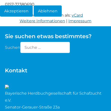
0157-72380690
Waldschaf
Akzeptieren
Ablehnen
Informationen herunterladen als:
vCard
Weitere Informationen
|
Impressum
Weiße gehörnte Heidschnucke
Weiße hornlose Heidschnucke
Sie suchen etwas bestimmtes?
Suchen
Zackelschaf
Type 2 or more characters for results.
Herdwick
Kontakt
Bayerische Herdbuchgesellschaft für Schafzucht
e.V.
Senator-Gerauer-Straße 23a