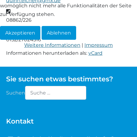
quirin.eicher@gmx.de
womöglich nicht mehr alle Funktionalitäten der Seite
Telefon
Waldschaf
zur Verfügung stehen.
08862/226
Weiße gehörnte Heidschnucke
Mobil
Akzeptieren
Ablehnen
0152/27024316
Weiße hornlose Heidschnucke
Weitere Informationen
|
Impressum
Informationen herunterladen als:
vCard
Zackelschaf
Herdwick
Sie suchen etwas bestimmtes?
Suchen
Type 2 or more characters for results.
Kontakt