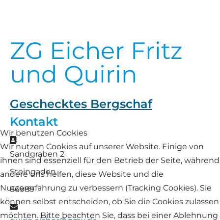
Landschaf
Formulare/Download
Walliser Schwarznasenschaf
Zwartbles
Rhönschaf
ZG Eicher Fritz
Links Züchter-Internetseiten
Weißes Bergschaf
Rouge de Roussillon
und Quirin
Preisrichter in Bayern
Schwarzes Villnösser Schaf
Futtrationsrechner
Geschecktes Bergschaf
Scottish Blackface
Kontakt
Neueinsteiger
Wir benutzen Cookies
Shetland
Adresse
Wir nutzen Cookies auf unserer Website. Einige von
Fachberater in Bayern
Sandgraben 2
ihnen sind essenziell für den Betrieb der Seite, während
Skudde
Steingaden
andere uns helfen, diese Website und die
Lineare Beurteilung Zahnstellung
South Down
Nutzererfahrung zu verbessern (Tracking Cookies). Sie
86989
Erfassung der Euterreinheit
können selbst entscheiden, ob Sie die Cookies zulassen
E-Mail
Soayschaf
möchten. Bitte beachten Sie, dass bei einer Ablehnung