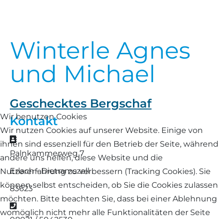
Landschaf
Formulare/Download
Walliser Schwarznasenschaf
Zwartbles
Rhönschaf
Winterle Agnes
Links Züchter-Internetseiten
Weißes Bergschaf
Rouge de Roussillon
und Michael
Preisrichter in Bayern
Schwarzes Villnösser Schaf
Futtrationsrechner
Geschecktes Bergschaf
Scottish Blackface
Wir benutzen Cookies
Kontakt
Neueinsteiger
Wir nutzen Cookies auf unserer Website. Einige von
Shetland
Adresse
ihnen sind essenziell für den Betrieb der Seite, während
Fachberater in Bayern
Palnkammerweg 7
andere uns helfen, diese Website und die
Skudde
Erlach - Dietramszell
Nutzererfahrung zu verbessern (Tracking Cookies). Sie
Lineare Beurteilung Zahnstellung
können selbst entscheiden, ob Sie die Cookies zulassen
South Down
83623
möchten. Bitte beachten Sie, dass bei einer Ablehnung
Erfassung der Euterreinheit
Telefon
Soayschaf
womöglich nicht mehr alle Funktionalitäten der Seite