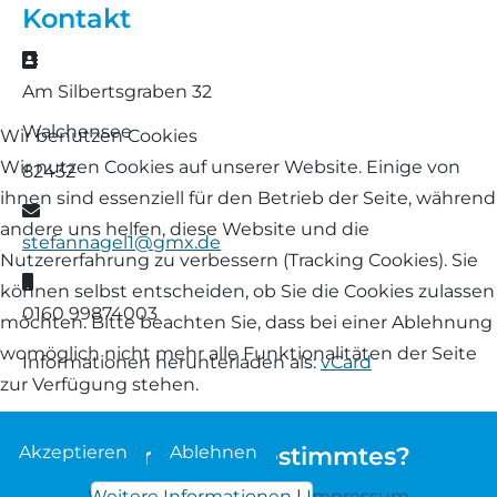
Kontakt
Landschaf
Formulare/Download
Walliser Schwarznasenschaf
Zwartbles
Adresse
Rhönschaf
Am Silbertsgraben 32
Links Züchter-Internetseiten
Weißes Bergschaf
Walchensee
Rouge de Roussillon
Wir benutzen Cookies
Preisrichter in Bayern
Wir nutzen Cookies auf unserer Website. Einige von
82432
Schwarzes Villnösser Schaf
ihnen sind essenziell für den Betrieb der Seite, während
E-Mail
Futtrationsrechner
andere uns helfen, diese Website und die
stefannagel1@gmx.de
Scottish Blackface
Nutzererfahrung zu verbessern (Tracking Cookies). Sie
Neueinsteiger
Mobil
können selbst entscheiden, ob Sie die Cookies zulassen
Shetland
0160 99874003
möchten. Bitte beachten Sie, dass bei einer Ablehnung
Fachberater in Bayern
womöglich nicht mehr alle Funktionalitäten der Seite
Informationen herunterladen als:
vCard
Skudde
zur Verfügung stehen.
Lineare Beurteilung Zahnstellung
South Down
Akzeptieren
Ablehnen
Sie suchen etwas bestimmtes?
Erfassung der Euterreinheit
Soayschaf
Weitere Informationen
|
Impressum