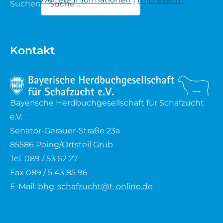
Suchen
Waldschaf
Type 2 or more characters for results.
Weiße gehörnte Heidschnucke
Kontakt
Weiße hornlose Heidschnucke
Zackelschaf
Bayerische Herdbuchgesellschaft für Schafzucht
e.V.
Herdwick
Senator-Gerauer-Straße 23a
85586 Poing/Ortsteil Grub
Tel. 089 / 53 62 27
Fax 089 / 5 43 85 96
E-Mail:
bhg-schafzucht@t-online.de