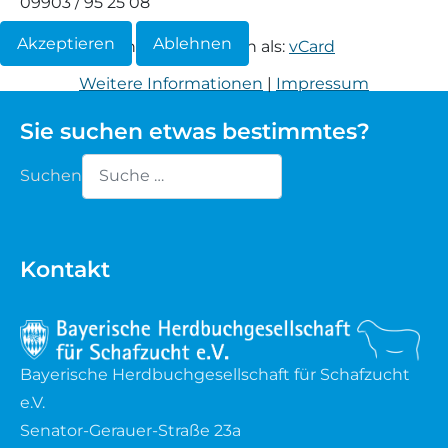
09903 / 95 25 08
Waldschaf
Akzeptieren
Ablehnen
Informationen herunterladen als:
vCard
Weitere Informationen
|
Impressum
Weiße gehörnte Heidschnucke
Sie suchen etwas bestimmtes?
Weiße hornlose Heidschnucke
Suchen
Zackelschaf
Type 2 or more characters for results.
Herdwick
Kontakt
Bayerische Herdbuchgesellschaft für Schafzucht
e.V.
Senator-Gerauer-Straße 23a