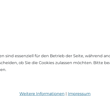
en sind essenziell für den Betrieb der Seite, während a
tscheiden, ob Sie die Cookies zulassen möchten. Bitte b
hen.
Weitere Informationen
|
Impressum