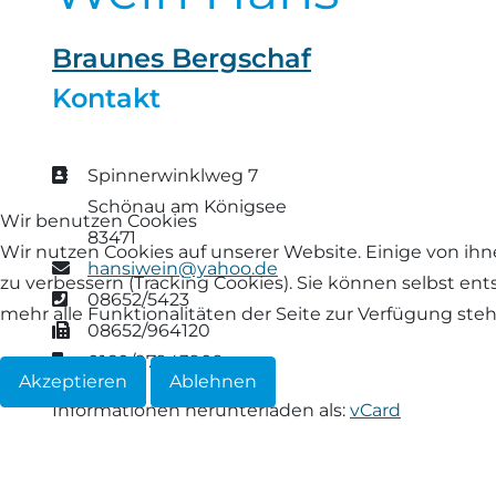
Landschaf
Formulare/Download
Walliser Schwarznasenschaf
Zwartbles
Braunes Bergschaf
Rhönschaf
Kontakt
Links Züchter-Internetseiten
Weißes Bergschaf
Rouge de Roussillon
Preisrichter in Bayern
Adresse
Spinnerwinklweg 7
Schwarzes Villnösser Schaf
Schönau am Königsee
Wir benutzen Cookies
Futtrationsrechner
83471
Scottish Blackface
Wir nutzen Cookies auf unserer Website. Einige von ihn
E-Mail
hansiwein@yahoo.de
Neueinsteiger
zu verbessern (Tracking Cookies). Sie können selbst en
Telefon
08652/5423
Shetland
mehr alle Funktionalitäten der Seite zur Verfügung ste
Fax
08652/964120
Fachberater in Bayern
Mobil
0160/97943909
Skudde
Akzeptieren
Ablehnen
Lineare Beurteilung Zahnstellung
Informationen herunterladen als:
vCard
South Down
Erfassung der Euterreinheit
Soayschaf