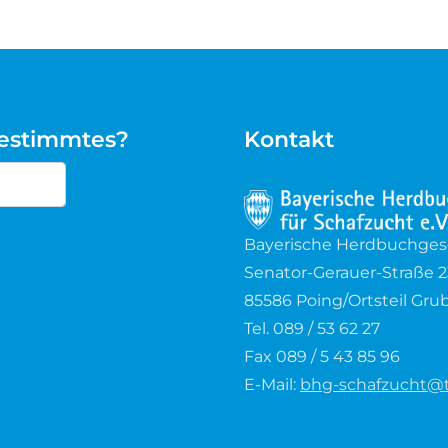
bestimmtes?
Kontakt
cters for results.
Bayerische Herdbuchgesel
Senator-Gerauer-Straße 2
85586 Poing/Ortsteil Gru
Tel. 089 / 53 62 27
Fax 089 / 5 43 85 96
E-Mail:
bhg-schafzucht@t