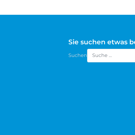
Waldschaf
Weiße gehörnte Heidschnucke
Sie suchen etwas 
Weiße hornlose Heidschnucke
Suchen
Zackelschaf
Type 2 or more chara
Herdwick