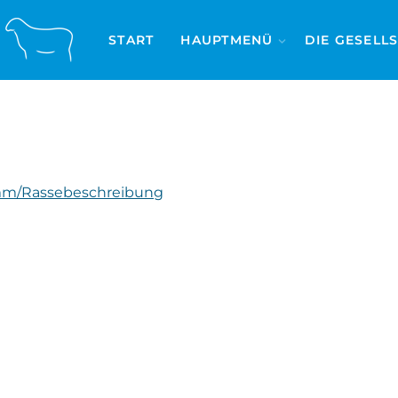
START
HAUPTMENÜ
DIE GESELL
mm/Rassebeschreibung