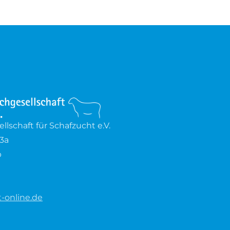
lschaft für Schafzucht e.V.
3a
b
-online.de