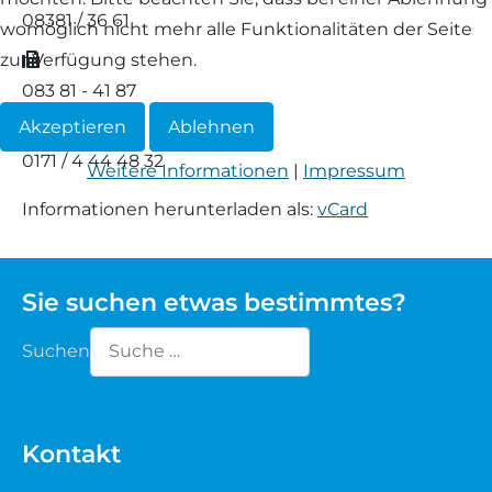
08381 / 36 61
womöglich nicht mehr alle Funktionalitäten der Seite
Waldschaf
Fax
zur Verfügung stehen.
083 81 - 41 87
Weiße gehörnte Heidschnucke
Akzeptieren
Ablehnen
Mobil
Weiße hornlose Heidschnucke
0171 / 4 44 48 32
Weitere Informationen
|
Impressum
Informationen herunterladen als:
vCard
Zackelschaf
Herdwick
Sie suchen etwas bestimmtes?
Suchen
Type 2 or more characters for results.
Kontakt