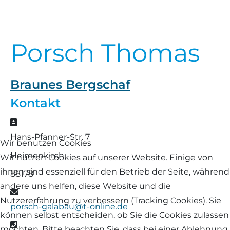
Landschaf
Formulare/Download
Walliser Schwarznasenschaf
Zwartbles
Rhönschaf
Porsch Thomas
Links Züchter-Internetseiten
Weißes Bergschaf
Rouge de Roussillon
Preisrichter in Bayern
Braunes Bergschaf
Schwarzes Villnösser Schaf
Kontakt
Futtrationsrechner
Scottish Blackface
Adresse
Neueinsteiger
Hans-Pfanner-Str. 7
Shetland
Wir benutzen Cookies
Heimenkirch
Fachberater in Bayern
Wir nutzen Cookies auf unserer Website. Einige von
Skudde
ihnen sind essenziell für den Betrieb der Seite, während
88178
Lineare Beurteilung Zahnstellung
andere uns helfen, diese Website und die
E-Mail
South Down
Nutzererfahrung zu verbessern (Tracking Cookies). Sie
porsch-galabau@t-online.de
Erfassung der Euterreinheit
können selbst entscheiden, ob Sie die Cookies zulassen
Soayschaf
Telefon
möchten. Bitte beachten Sie, dass bei einer Ablehnung