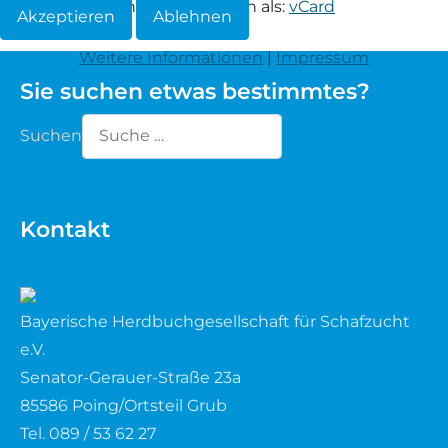
Informationen herunterladen als:
vCard
Akzeptieren
Ablehnen
Waldschaf
Weitere Informationen
|
Impressum
Sie suchen etwas bestimmtes?
Weiße gehörnte Heidschnucke
Suchen
Weiße hornlose Heidschnucke
Type 2 or more characters for results.
Zackelschaf
Kontakt
Herdwick
Bayerische Herdbuchgesellschaft für Schafzucht
e.V.
Senator-Gerauer-Straße 23a
85586 Poing/Ortsteil Grub
Tel. 089 / 53 62 27