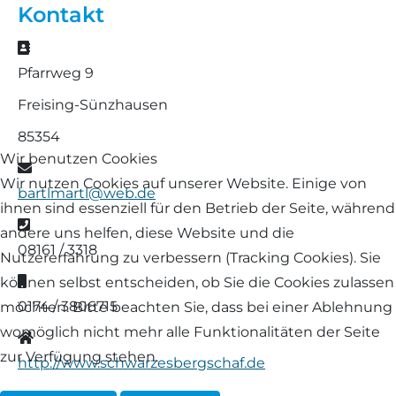
Kontakt
Landschaf
Formulare/Download
Walliser Schwarznasenschaf
Zwartbles
Adresse
Rhönschaf
Pfarrweg 9
Links Züchter-Internetseiten
Weißes Bergschaf
Freising-Sünzhausen
Rouge de Roussillon
Preisrichter in Bayern
85354
Schwarzes Villnösser Schaf
Wir benutzen Cookies
E-Mail
Futtrationsrechner
Wir nutzen Cookies auf unserer Website. Einige von
bartlmartl@web.de
Scottish Blackface
ihnen sind essenziell für den Betrieb der Seite, während
Neueinsteiger
Telefon
andere uns helfen, diese Website und die
Shetland
08161 / 3318
Nutzererfahrung zu verbessern (Tracking Cookies). Sie
Fachberater in Bayern
Mobil
können selbst entscheiden, ob Sie die Cookies zulassen
Skudde
0174 / 3806715
möchten. Bitte beachten Sie, dass bei einer Ablehnung
Lineare Beurteilung Zahnstellung
womöglich nicht mehr alle Funktionalitäten der Seite
Website
South Down
zur Verfügung stehen.
Erfassung der Euterreinheit
http://www.schwarzesbergschaf.de
Soayschaf