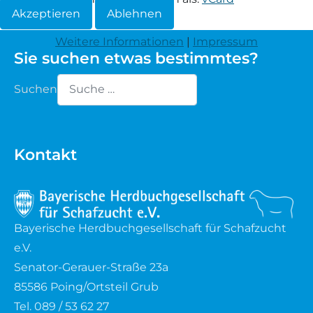
Akzeptieren
Ablehnen
Waldschaf
Weitere Informationen
|
Impressum
Sie suchen etwas bestimmtes?
Weiße gehörnte Heidschnucke
Suchen
Weiße hornlose Heidschnucke
Type 2 or more characters for results.
Zackelschaf
Kontakt
Herdwick
Bayerische Herdbuchgesellschaft für Schafzucht
e.V.
Senator-Gerauer-Straße 23a
85586 Poing/Ortsteil Grub
Tel. 089 / 53 62 27