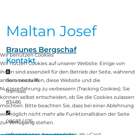
Landschaf
Formulare/Download
Walliser Schwarznasenschaf
Zwartbles
Rhönschaf
Maltan Josef
Links Züchter-Internetseiten
Weißes Bergschaf
Rouge de Roussillon
Preisrichter in Bayern
Braunes Bergschaf
Schwarzes Villnösser Schaf
Wir benutzen Cookies
Kontakt
Futtrationsrechner
Wir nutzen Cookies auf unserer Website. Einige von
Scottish Blackface
Adresse
ihnen sind essenziell für den Betrieb der Seite, während
Neueinsteiger
Sommerau 16
andere uns helfen, diese Website und die
Shetland
Nutzererfahrung zu verbessern (Tracking Cookies). Sie
Ramsau
Fachberater in Bayern
können selbst entscheiden, ob Sie die Cookies zulassen
Skudde
83486
möchten. Bitte beachten Sie, dass bei einer Ablehnung
Lineare Beurteilung Zahnstellung
Telefon
womöglich nicht mehr alle Funktionalitäten der Seite
South Down
08657 / 575
zur Verfügung stehen.
Erfassung der Euterreinheit
Soayschaf
Informationen herunterladen als:
vCard