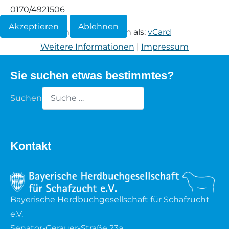
0170/4921506
Waldschaf
Akzeptieren
Ablehnen
Informationen herunterladen als:
vCard
Weiße gehörnte Heidschnucke
Weitere Informationen
|
Impressum
Weiße hornlose Heidschnucke
Sie suchen etwas bestimmtes?
Suchen
Zackelschaf
Type 2 or more characters for results.
Herdwick
Kontakt
Bayerische Herdbuchgesellschaft für Schafzucht
e.V.
Senator-Gerauer-Straße 23a