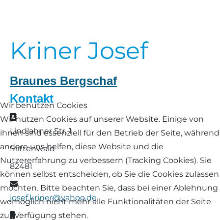
Landschaf
Formulare/Download
Walliser Schwarznasenschaf
Zwartbles
Rhönschaf
Kriner Josef
Links Züchter-Internetseiten
Weißes Bergschaf
Rouge de Roussillon
Preisrichter in Bayern
Braunes Bergschaf
Schwarzes Villnösser Schaf
Kontakt
Futtrationsrechner
Wir benutzen Cookies
Scottish Blackface
Adresse
Wir nutzen Cookies auf unserer Website. Einige von
Neueinsteiger
Lindlahner Str. 1
ihnen sind essenziell für den Betrieb der Seite, während
Shetland
andere uns helfen, diese Website und die
Mittenwald
Fachberater in Bayern
Nutzererfahrung zu verbessern (Tracking Cookies). Sie
Skudde
82481
können selbst entscheiden, ob Sie die Cookies zulassen
Lineare Beurteilung Zahnstellung
E-Mail
South Down
möchten. Bitte beachten Sie, dass bei einer Ablehnung
josef.kriner@yahoo.de
Erfassung der Euterreinheit
womöglich nicht mehr alle Funktionalitäten der Seite
Soayschaf
Mobil
zur Verfügung stehen.