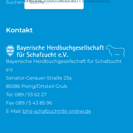
Suchen
Waldschaf
Type 2 or more characters for results.
Weiße gehörnte Heidschnucke
Kontakt
Weiße hornlose Heidschnucke
Zackelschaf
Bayerische Herdbuchgesellschaft für Schafzucht
e.V.
Herdwick
Senator-Gerauer-Straße 23a
85586 Poing/Ortsteil Grub
Tel. 089 / 53 62 27
Fax 089 / 5 43 85 96
E-Mail:
bhg-schafzucht@t-online.de