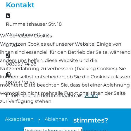
Kontakt
Landschaf
Formulare/Download
Walliser Schwarznasenschaf
Zwartbles
Adresse
Rhönschaf
Rummeltshauser Str. 18
Links Züchter-Internetseiten
Weißes Bergschaf
Westerheim-Günz
Rouge de Roussillon
Wir benutzen Cookies
Preisrichter in Bayern
Wir nutzen Cookies auf unserer Website. Einige von
87784
Schwarzes Villnösser Schaf
ihnen sind essenziell für den Betrieb der Seite, während
Telefon
Futtrationsrechner
andere uns helfen, diese Website und die
08393 / 74 28
Scottish Blackface
Nutzererfahrung zu verbessern (Tracking Cookies). Sie
Neueinsteiger
Fax
können selbst entscheiden, ob Sie die Cookies zulassen
Shetland
08393 / 71 53
möchten. Bitte beachten Sie, dass bei einer Ablehnung
Fachberater in Bayern
womöglich nicht mehr alle Funktionalitäten der Seite
Informationen herunterladen als:
vCard
Skudde
zur Verfügung stehen.
Lineare Beurteilung Zahnstellung
South Down
Akzeptieren
Ablehnen
Sie suchen etwas bestimmtes?
Erfassung der Euterreinheit
Soayschaf
Weitere Informationen
|
Impressum