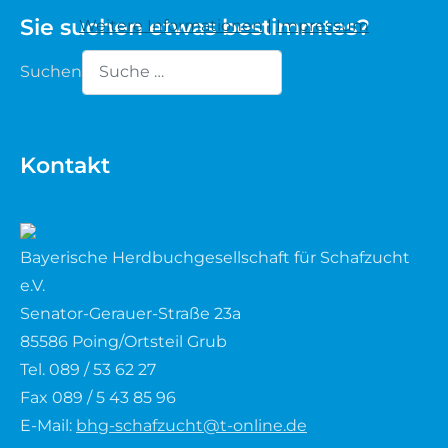
Sie suchen etwas bestimmtes?
Weitere Informationen
|
Impressum
Waldschaf
Suchen
Weiße gehörnte Heidschnucke
Type 2 or more characters for results.
Weiße hornlose Heidschnucke
Kontakt
Zackelschaf
Herdwick
Bayerische Herdbuchgesellschaft für Schafzucht
e.V.
Senator-Gerauer-Straße 23a
85586 Poing/Ortsteil Grub
Tel. 089 / 53 62 27
Fax 089 / 5 43 85 96
E-Mail:
bhg-schafzucht@t-online.de