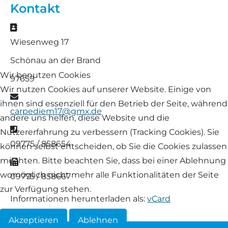
Kontakt
Landschaf
Formulare/Download
Walliser Schwarznasenschaf
Zwartbles
Adresse
Rhönschaf
Wiesenweg 17
Links Züchter-Internetseiten
Weißes Bergschaf
Schönau an der Brand
Rouge de Roussillon
Wir benutzen Cookies
Preisrichter in Bayern
97659
Schwarzes Villnösser Schaf
Wir nutzen Cookies auf unserer Website. Einige von
E-Mail
Futtrationsrechner
ihnen sind essenziell für den Betrieb der Seite, während
carpediem17@gmx.de
Scottish Blackface
andere uns helfen, diese Website und die
Neueinsteiger
Telefon
Nutzererfahrung zu verbessern (Tracking Cookies). Sie
Shetland
09775 / 858654
können selbst entscheiden, ob Sie die Cookies zulassen
Fachberater in Bayern
möchten. Bitte beachten Sie, dass bei einer Ablehnung
Fax
Skudde
womöglich nicht mehr alle Funktionalitäten der Seite
09775 / 858667
Lineare Beurteilung Zahnstellung
zur Verfügung stehen.
South Down
Informationen herunterladen als:
vCard
Erfassung der Euterreinheit
Akzeptieren
Ablehnen
Soayschaf