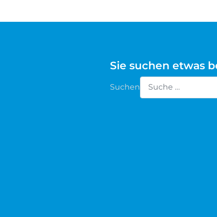
Waldschaf
Weiße gehörnte Heidschnucke
Sie suchen etwas 
Weiße hornlose Heidschnucke
Suchen
Zackelschaf
Type 2 or more chara
Herdwick