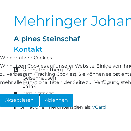
Landschaf
Formulare/Download
Walliser Schwarznasenschaf
Zwartbles
Mehringer Joha
Rhönschaf
Links Züchter-Internetseiten
Weißes Bergschaf
Rouge de Roussillon
Alpines Steinschaf
Preisrichter in Bayern
Kontakt
Schwarzes Villnösser Schaf
Wir benutzen Cookies
Futtrationsrechner
Scottish Blackface
Wir nutzen Cookies auf unserer Website. Einige von ihn
Adresse
Oberschneitberg 132
Neueinsteiger
zu verbessern (Tracking Cookies). Sie können selbst en
Geisenhausen
Shetland
mehr alle Funktionalitäten der Seite zur Verfügung ste
84144
Fachberater in Bayern
Mobil
0173-9575435
Skudde
Akzeptieren
Ablehnen
Lineare Beurteilung Zahnstellung
Informationen herunterladen als:
vCard
South Down
Erfassung der Euterreinheit
Soayschaf