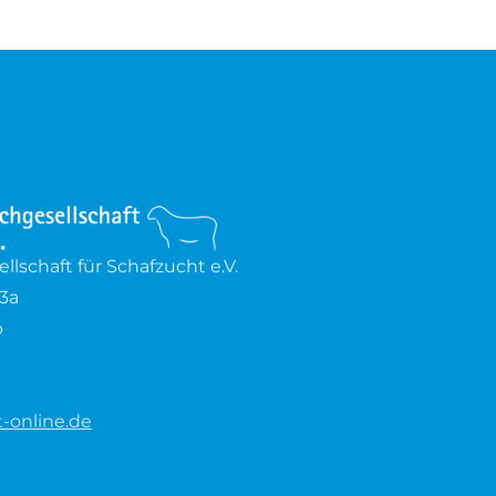
lschaft für Schafzucht e.V.
3a
b
-online.de