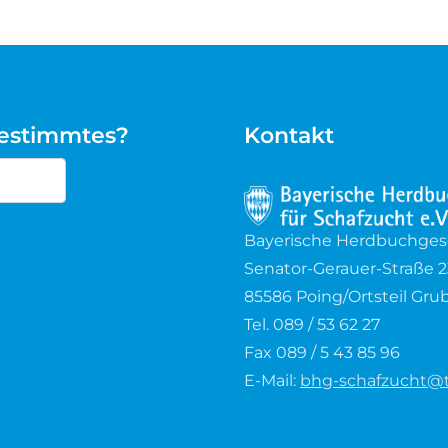
bestimmtes?
Kontakt
cters for results.
Bayerische Herdbuchgesel
Senator-Gerauer-Straße 2
85586 Poing/Ortsteil Gru
Tel. 089 / 53 62 27
Fax 089 / 5 43 85 96
E-Mail:
bhg-schafzucht@t