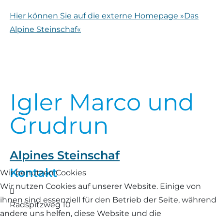
Landschaf
Hier können Sie auf die externe Homepage »Das
Formulare/Download
Walliser Schwarznasenschaf
Zwartbles
Alpine Steinschaf«
Rhönschaf
Links Züchter-Internetseiten
Weißes Bergschaf
Rouge de Roussillon
Preisrichter in Bayern
Schwarzes Villnösser Schaf
Igler Marco und
Futtrationsrechner
Scottish Blackface
Grudrun
Neueinsteiger
Shetland
Fachberater in Bayern
Alpines Steinschaf
Skudde
Kontakt
Lineare Beurteilung Zahnstellung
Wir benutzen Cookies
South Down
Wir nutzen Cookies auf unserer Website. Einige von
Adresse
Erfassung der Euterreinheit
ihnen sind essenziell für den Betrieb der Seite, während
Radspitzweg 10
Soayschaf
andere uns helfen, diese Website und die