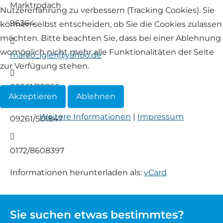
Marktrodach
Nutzererfahrung zu verbessern (Tracking Cookies). Sie
Waldschaf
96364
können selbst entscheiden, ob Sie die Cookies zulassen
möchten. Bitte beachten Sie, dass bei einer Ablehnung
E-Mail
Weiße gehörnte Heidschnucke
womöglich nicht mehr alle Funktionalitäten der Seite
marco_igler@yahoo.de
zur Verfügung stehen.
Weiße hornlose Heidschnucke
Telefon
09261/92866
Akzeptieren
Zackelschaf
Ablehnen
Fax
Weitere Informationen
|
Impressum
09261/501847
Herdwick
Mobil
0172/8608397
Informationen herunterladen als:
vCard
Sie suchen etwas bestimmtes?