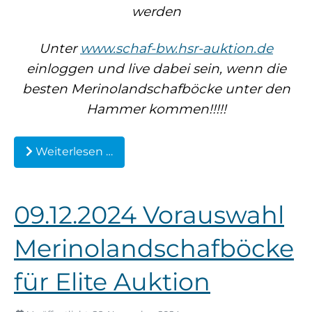
werden
Waldschaf
Unter
www.schaf-bw.hsr-auktion.de
Weiße gehörnte Heidschnucke
einloggen und live dabei sein, wenn die
besten Merinolandschafböcke unter den
Weiße hornlose Heidschnucke
Hammer kommen!!!!!
Zackelschaf
Weiterlesen …
Herdwick
09.12.2024 Vorauswahl
Merinolandschafböcke
für Elite Auktion