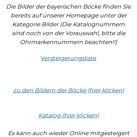
Landschaf
Die Bilder der bayerischen Böcke finden Sie
Formulare/Download
Walliser Schwarznasenschaf
Zwartbles
bereits auf unserer Homepage unter der
Rhönschaf
Kategorie Bilder (Die Katalognummern
Links Züchter-Internetseiten
Weißes Bergschaf
sind noch von der Vorauswahl, bitte die
Rouge de Roussillon
Ohrmarkennummern beachten!!)
Preisrichter in Bayern
Schwarzes Villnösser Schaf
Versteigerungsliste
Futtrationsrechner
Scottish Blackface
Neueinsteiger
Shetland
zu den Bildern der Böcke (hier klicken)
Fachberater in Bayern
Skudde
Lineare Beurteilung Zahnstellung
Katalog (hier klicken)
South Down
Erfassung der Euterreinheit
Es kann auch wieder Online mitgesteigert
Soayschaf