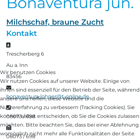
Bonaventura jun.
Landschaf
Formulare/Download
Walliser Schwarznasenschaf
Zwartbles
Milchschaf, braune Zucht
Rhönschaf
Links Züchter-Internetseiten
Weißes Bergschaf
Kontakt
Rouge de Roussillon
Adresse
Preisrichter in Bayern
Trescherberg 6
Schwarzes Villnösser Schaf
Futtrationsrechner
Au a. Inn
Scottish Blackface
Wir benutzen Cookies
83456
Neueinsteiger
Wir nutzen Cookies auf unserer Website. Einige von
Shetland
E-Mail
ihnen sind essenziell für den Betrieb der Seite, während
Fachberater in Bayern
bonaventura-lohner@t-online.de
andere uns helfen, diese Website und die
Skudde
Telefon
Nutzererfahrung zu verbessern (Tracking Cookies). Sie
Lineare Beurteilung Zahnstellung
können selbst entscheiden, ob Sie die Cookies zulassen
08073 / 698
South Down
möchten. Bitte beachten Sie, dass bei einer Ablehnung
Fax
Erfassung der Euterreinheit
womöglich nicht mehr alle Funktionalitäten der Seite
Soayschaf
08073 / 698