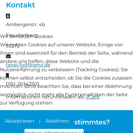
Kontakt
Landschaf
Formulare/Download
Walliser Schwarznasenschaf
Zwartbles
Adresse
Rhönschaf
Ambergerstr. 4b
Links Züchter-Internetseiten
Weißes Bergschaf
Freudenberg
Rouge de Roussillon
Wir benutzen Cookies
Preisrichter in Bayern
Wir nutzen Cookies auf unserer Website. Einige von
92272
Schwarzes Villnösser Schaf
ihnen sind essenziell für den Betrieb der Seite, während
E-Mail
Futtrationsrechner
andere uns helfen, diese Website und die
texel-hof@gmx.de
Scottish Blackface
Nutzererfahrung zu verbessern (Tracking Cookies). Sie
Neueinsteiger
Mobil
können selbst entscheiden, ob Sie die Cookies zulassen
Shetland
0151-26342501
möchten. Bitte beachten Sie, dass bei einer Ablehnung
Fachberater in Bayern
womöglich nicht mehr alle Funktionalitäten der Seite
Informationen herunterladen als:
vCard
Skudde
zur Verfügung stehen.
Lineare Beurteilung Zahnstellung
South Down
Akzeptieren
Ablehnen
Sie suchen etwas bestimmtes?
Erfassung der Euterreinheit
Soayschaf
Weitere Informationen
|
Impressum