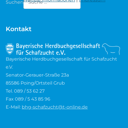
Suchen
Waldschaf
Type 2 or more characters for results.
Weiße gehörnte Heidschnucke
Kontakt
Weiße hornlose Heidschnucke
Zackelschaf
Bayerische Herdbuchgesellschaft für Schafzucht
e.V.
Herdwick
Senator-Gerauer-Straße 23a
85586 Poing/Ortsteil Grub
Tel. 089 / 53 62 27
Fax 089 / 5 43 85 96
E-Mail:
bhg-schafzucht@t-online.de