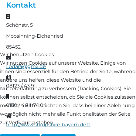
Kontakt
Landschaf
Formulare/Download
Walliser Schwarznasenschaf
Zwartbles
Adresse
Rhönschaf
Schönstr. 5
Links Züchter-Internetseiten
Weißes Bergschaf
Moosinning-Eichenried
Rouge de Roussillon
Preisrichter in Bayern
85452
Schwarzes Villnösser Schaf
Wir benutzen Cookies
E-Mail
Futtrationsrechner
Wir nutzen Cookies auf unserer Website. Einige von
Lodara@gmx.de
Scottish Blackface
ihnen sind essenziell für den Betrieb der Seite, während
Neueinsteiger
Fax
andere uns helfen, diese Website und die
Shetland
08123 / 43 91
Nutzererfahrung zu verbessern (Tracking Cookies). Sie
Fachberater in Bayern
Mobil
können selbst entscheiden, ob Sie die Cookies zulassen
Skudde
0170 / 4 34 74 04
möchten. Bitte beachten Sie, dass bei einer Ablehnung
Lineare Beurteilung Zahnstellung
womöglich nicht mehr alle Funktionalitäten der Seite
Website
South Down
zur Verfügung stehen.
Erfassung der Euterreinheit
http://www.shropshire-bayern.de.tl
Soayschaf