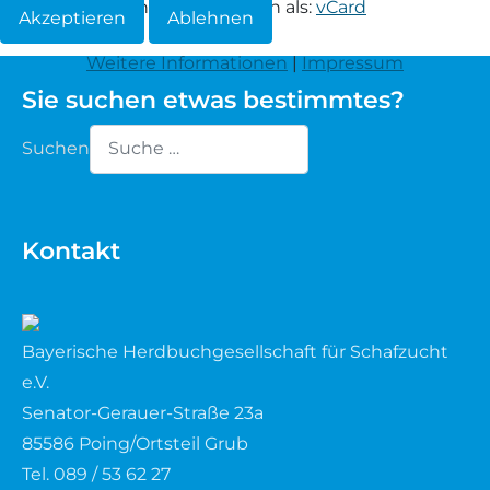
Informationen herunterladen als:
vCard
Akzeptieren
Ablehnen
Waldschaf
Weitere Informationen
|
Impressum
Sie suchen etwas bestimmtes?
Weiße gehörnte Heidschnucke
Suchen
Weiße hornlose Heidschnucke
Type 2 or more characters for results.
Zackelschaf
Kontakt
Herdwick
Bayerische Herdbuchgesellschaft für Schafzucht
e.V.
Senator-Gerauer-Straße 23a
85586 Poing/Ortsteil Grub
Tel. 089 / 53 62 27