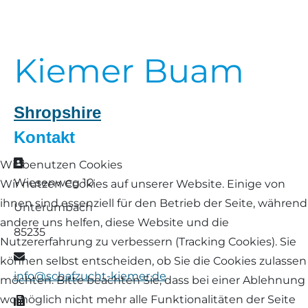
Landschaf
Formulare/Download
Walliser Schwarznasenschaf
Zwartbles
Rhönschaf
Kiemer Buam
Links Züchter-Internetseiten
Weißes Bergschaf
Rouge de Roussillon
Preisrichter in Bayern
Shropshire
Schwarzes Villnösser Schaf
Kontakt
Futtrationsrechner
Scottish Blackface
Adresse
Wir benutzen Cookies
Neueinsteiger
Wiesenweg 10
Wir nutzen Cookies auf unserer Website. Einige von
Shetland
ihnen sind essenziell für den Betrieb der Seite, während
Unterumbach
Fachberater in Bayern
andere uns helfen, diese Website und die
Skudde
85235
Nutzererfahrung zu verbessern (Tracking Cookies). Sie
Lineare Beurteilung Zahnstellung
E-Mail
können selbst entscheiden, ob Sie die Cookies zulassen
South Down
info@schafzucht-kiemer.de
möchten. Bitte beachten Sie, dass bei einer Ablehnung
Erfassung der Euterreinheit
Soayschaf
womöglich nicht mehr alle Funktionalitäten der Seite
Fax