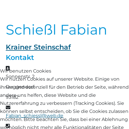
Landschaf
Formulare/Download
Walliser Schwarznasenschaf
Zwartbles
Rhönschaf
Schießl Fabian
Links Züchter-Internetseiten
Weißes Bergschaf
Rouge de Roussillon
Preisrichter in Bayern
Krainer Steinschaf
Schwarzes Villnösser Schaf
Kontakt
Futtrationsrechner
Scottish Blackface
Adresse
Wir benutzen Cookies
Neueinsteiger
Sonnenstr. 2
Wir nutzen Cookies auf unserer Website. Einige von
Shetland
Duggendorf
ihnen sind essenziell für den Betrieb der Seite, während
Fachberater in Bayern
Skudde
andere uns helfen, diese Website und die
93182
Lineare Beurteilung Zahnstellung
Nutzererfahrung zu verbessern (Tracking Cookies). Sie
E-Mail
South Down
können selbst entscheiden, ob Sie die Cookies zulassen
Fabian_schiessl@web.de
Erfassung der Euterreinheit
möchten. Bitte beachten Sie, dass bei einer Ablehnung
Soayschaf
Telefon
womöglich nicht mehr alle Funktionalitäten der Seite