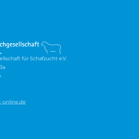
lschaft für Schafzucht e.V.
3a
b
-online.de