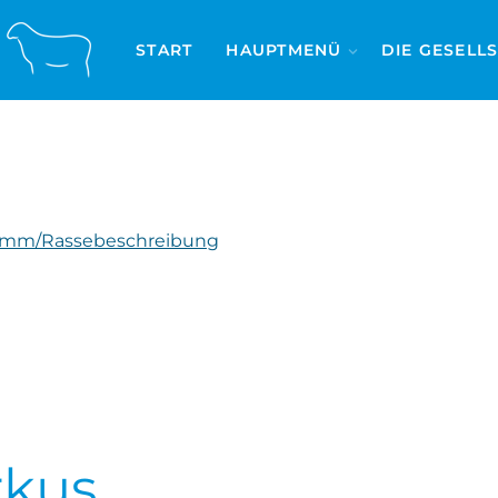
START
HAUPTMENÜ
DIE GESELL
amm/Rassebeschreibung
rkus