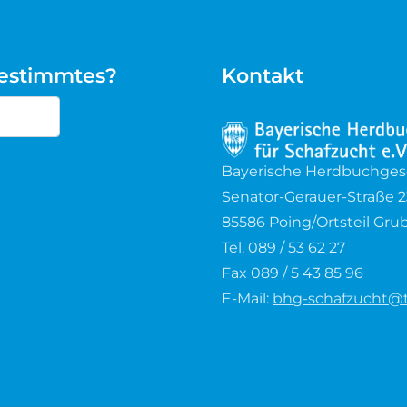
bestimmtes?
Kontakt
cters for results.
Bayerische Herdbuchgesel
Senator-Gerauer-Straße 2
85586 Poing/Ortsteil Gru
Tel. 089 / 53 62 27
Fax 089 / 5 43 85 96
E-Mail:
bhg-schafzucht@t