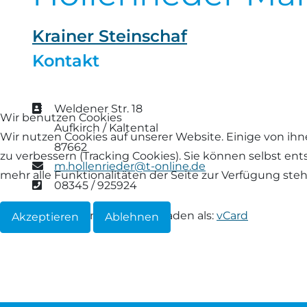
Landschaf
Formulare/Download
Walliser Schwarznasenschaf
Zwartbles
Krainer Steinschaf
Rhönschaf
Kontakt
Links Züchter-Internetseiten
Weißes Bergschaf
Rouge de Roussillon
Preisrichter in Bayern
Adresse
Weldener Str. 18
Wir benutzen Cookies
Schwarzes Villnösser Schaf
Aufkirch / Kaltental
Wir nutzen Cookies auf unserer Website. Einige von ihn
Futtrationsrechner
87662
Scottish Blackface
zu verbessern (Tracking Cookies). Sie können selbst en
E-Mail
m.hollenrieder@t-online.de
Neueinsteiger
mehr alle Funktionalitäten der Seite zur Verfügung ste
Telefon
08345 / 925924
Shetland
Fachberater in Bayern
Informationen herunterladen als:
vCard
Akzeptieren
Ablehnen
Skudde
Lineare Beurteilung Zahnstellung
South Down
Erfassung der Euterreinheit
Soayschaf