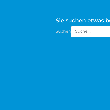
Waldschaf
Sie suchen etwas 
Weiße gehörnte Heidschnucke
Suchen
Weiße hornlose Heidschnucke
Type 2 or more chara
Zackelschaf
Herdwick